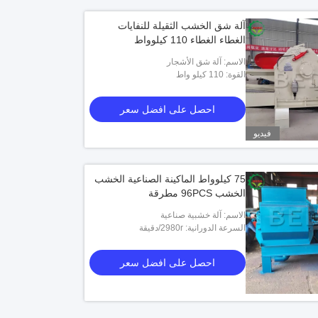
آلة شق الخشب الثقيلة للنفايات
الغطاء الغطاء 110 كيلوواط
الاسم: آلة شق الأشجار
القوة: 110 كيلو واط
احصل على افضل سعر
فيديو
75 كيلوواط الماكينة الصناعية الخشب
الخشب 96PCS مطرقة
الاسم: آلة خشبية صناعية
السرعة الدورانية: 2980r/دقيقة
احصل على افضل سعر