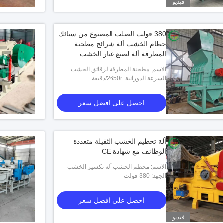
فيديو
380 فولت الصلب المصنوع من سبائك
حطام الخشب آلة شرائح مطحنة
المطرقة آلة لصنع غبار الخشب
الاسم: مطحنة المطرقة لرقائق الخشب
السرعة الدورانية: 2650r/دقيقة
احصل على افضل سعر
آلة تحطيم الخشب الثقيلة متعددة
الوظائف مع شهادة CE
الاسم: محطم الخشب آلة تكسير الخشب
الجهد: 380 فولت
احصل على افضل سعر
فيديو