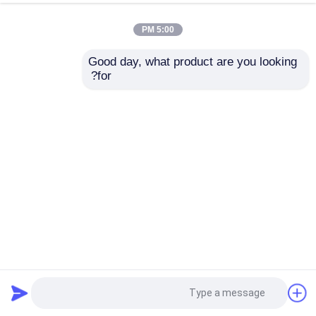
5:00 PM
Good day, what product are you looking 
for?
45 كيلوواط الخشب مطحنة مطحنة مطحنة 2-5 طن / ساعة
القدرة مع جمع الغبار
آلة كسارة الخشب
2024-04-10