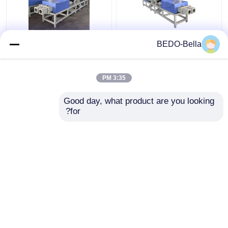
آلة تصنيع الكتل الأوروبية
380 فولت آلة صناعة قطع
BEDO-Bella
للخردة المضغوطة
الخشب الأوتوماتيكية لـ
يورو باليت
3:35 PM
افضل سعر
افضل سعر
Good day, what product are you looking 
for?
اتصل بنا
اتصل بنا
عرض المزيد
منزل
حول نا
اتصل بنا
Desktop Site
خريطة الموقع
سياسة الخصوصية