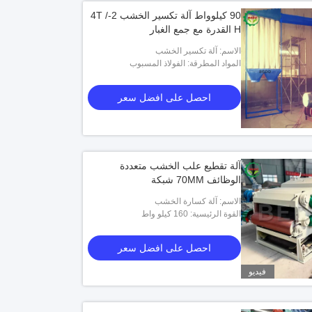
90 كيلوواط آلة تكسير الخشب 2-4T /
H القدرة مع جمع الغبار
الاسم: آلة تكسير الخشب
المواد المطرقة: الفولاذ المسبوب
احصل على افضل سعر
آلة تقطيع علب الخشب متعددة
الوظائف 70MM شبكة
الاسم: آلة كسارة الخشب
القوة الرئيسية: 160 كيلو واط
احصل على افضل سعر
فيديو