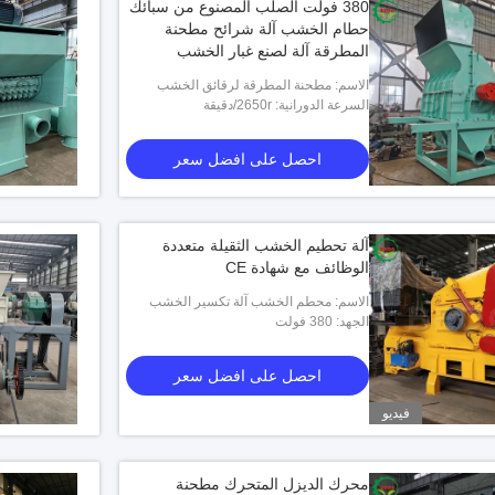
380 فولت الصلب المصنوع من سبائك
حطام الخشب آلة شرائح مطحنة
المطرقة آلة لصنع غبار الخشب
الاسم: مطحنة المطرقة لرقائق الخشب
السرعة الدورانية: 2650r/دقيقة
احصل على افضل سعر
آلة تحطيم الخشب الثقيلة متعددة
الوظائف مع شهادة CE
الاسم: محطم الخشب آلة تكسير الخشب
الجهد: 380 فولت
احصل على افضل سعر
فيديو
محرك الديزل المتحرك مطحنة