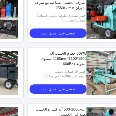
مطرقة الخشب الصناعية مع سرعة
الدوران 2580r / min
الاسم: مطحنة مطرقة الخشب الصناعية
القوة: 55 حصان
احصل على افضل سعر
فيديو
30KW حطام الخشب آلة
1800*1100*1150mm مستوى
الضوضاء≤60dB
الاسم: آلة كسارة الخشب
السعة: 1500-2000 كجم / ساعة
احصل على افضل سعر
500-1000kg/h آلة كسارة الخشب
لصنع غبار الخشب