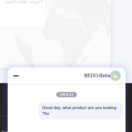
BEDO-Bella
8:11 AM
Good day, what product are you looking 
for?
تيل：+86--18137673245