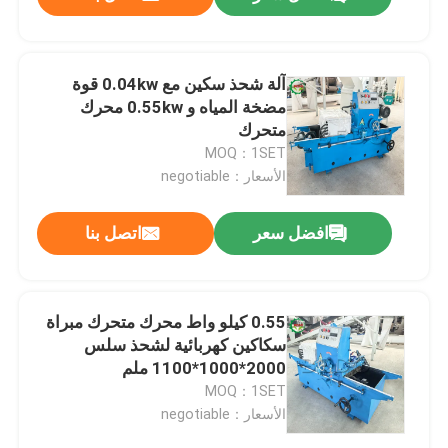
آلة شحذ سكين مع 0.04kw قوة
مضخة المياه و 0.55kw محرك
متحرك
MOQ：1SET
الأسعار：negotiable
افضل سعر
اتصل بنا
المنزل
0.55 كيلو واط محرك متحرك مبراة
سكاكين كهربائية لشحذ سلس
2000*1000*1100 ملم
المنتجات
MOQ：1SET
الأسعار：negotiable
معلومات عنا