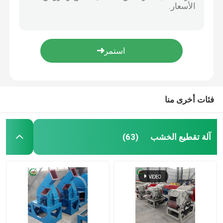
380 فولت آلة طحن مسحوق الخشب الفولاذ الكربوني
آلة تجفيف الغبار
200 كجم/ساعة آلة مسحوق الخشب شاملة 3000 دورة في الدقيقة
30KW كربون ستيل خشب المكنسة 60-200 الشبكة
ماكينة تصنيع بلوك نشارة الخشب
3000 دورة في الدقيقة 2600 كجم حشيش الخشب آلة صنع دقيق الخشب 380 فولت
صلب الكربون 37 كيلوواط آلة طحن مسحوق الخشب 80-400 شبكة
قطعة الخشب
فئات أخرى منا
آلة بيليه الخشب
آلة تقطيع الخشب
(63)
ماكينة تقشير الخشب
ماكينة تقسيم الخشب
آلة نجارة الخشب