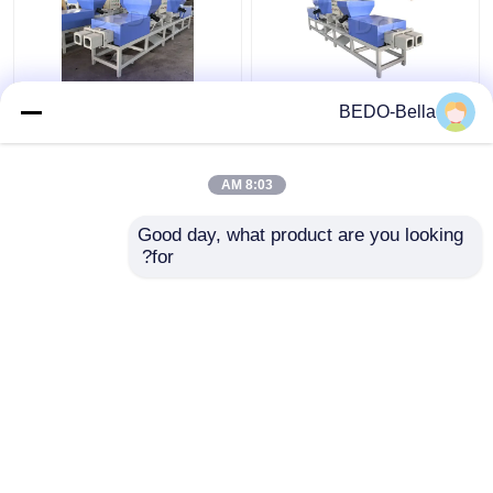
آلة تصنيع الكتل الأوروبية
380 فولت آلة صناعة قطع
BEDO-Bella
للخردة المضغوطة
الخشب الأوتوماتيكية لـ
يورو باليت
8:03 AM
افضل سعر
افضل سعر
Good day, what product are you looking 
for?
اتصل بنا
اتصل بنا
عرض المزيد
منزل
حول نا
اتصل بنا
Desktop Site
خريطة الموقع
سياسة الخصوصية