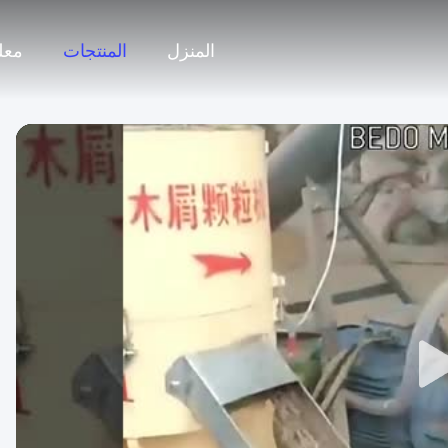
المنزل
المنتجات
معل