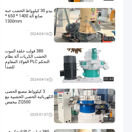
بيدو 30 كيلوواط الخشب حبة
صانع آلة 1400 * 650 *
1300mm
آلة بيليه الخشب
2024-04-16
00:24
380 فولت حلقة الموت
الخشب الكريات آلة نظام
التحكم PLC الفولاذ المقاوم
للصدأ
آلة بيليه الخشب
00:44
2024-04-16
3 كيلوواط مصنع الحصى
الكهربائية الحصى الخشبية مع
ZQ500 مخفض
آلة بيليه الخشب
2025-01-07
00:45
380 فولت PLC التحكم في