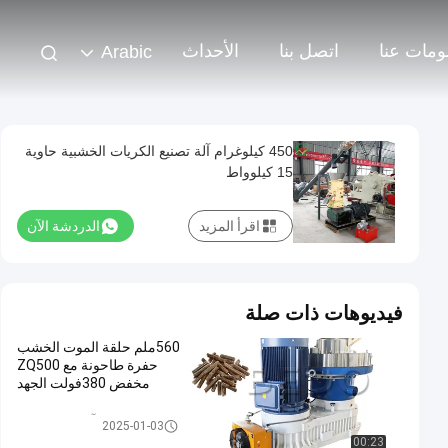
ومات عنا
اتصل بنا
الأحداث
Arabic
450 كيلوغرام آلة تصنيع الكريات الخشبية حاوية
15 كيلوواط
اقرأ المزيد
الدردشة الآن
فيديوهات ذات صلة
560ملم حلقة الموت الخشب
حفرة طاحونة مع ZQ500
مخفض 380فولت الجهد
آلة بيليه الخشب
2025-01-03
00:23