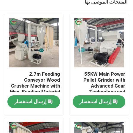
المنتجات الموصى بها
2.7m Feeding
55KW Main Power
Conveyor Wood
Pallet Grinder with
Crusher Machine with
Advanced Gear
Max. Feeding Material
Technology and
المنزل
Thickness of 100mm
Durable Core
إرسال استفسار
إرسال استفسار
and 2100*1450*1700
Component
Mm Size
المنتجات
معلومات عنا