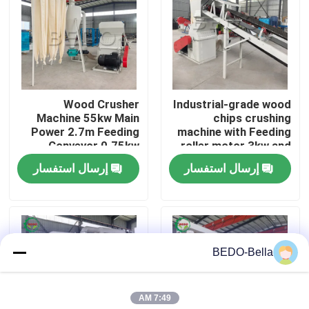
جولة في المعمل
رقابة جودة
Wood Crusher
Industrial-grade wood
Machine 55kw Main
chips crushing
اتصل بنا
Power 2.7m Feeding
machine with Feeding
Conveyor 0.75kw
roller motor 3kw and
Airlock Motor for
Fan Power 11kw
إرسال استفسار
إرسال استفسار
أخبار
Smooth Wood
Crushing
آلة تقطيع الخشب
BEDO-Bella
آلة كسارة الخشب
7:49 AM
آلة خشبية