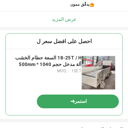
يدقّق ممون
عرض المزيد
احصل على افضل سعر ل
18-25T / H السعة حطام الخشب
آلة مدخل حجم 1040 * 500mm
MOQ： 1SET
استمر