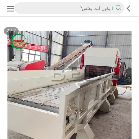
2
/
2