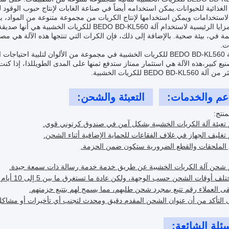
الغذائية للحيوانات.يمكن استخدامه أيضاً في صناعة الغابات لإنتاج حبوب الوقود 
لاستخدامات ويمكن استخدامها لإنتاج الكريات من مجموعة متنوعة من المواد، 
إحدى المزايا الرئيسية لاستخدام آلة BEDO BD-KL560 ل
ة في، بيئة صحية. بالإضافة إلى ذلك، فإن الكرات التي تنتجها هذه الآلة هي مص
ت.
تتوفر آلة BEDO BD-KL560 للكريات الخشبية في مجموعة من الألوان لتلبية
يع كبير،هذه الآلة هي استثمار ممتاز ستدفع ثمنها على المدى الطويللذا، إذا ك
BEDO BD-K للكريات الخشبية.
عم والخدمات:
التعبئة والشحن:
منتج:
تعبئة آلة الكريات الخشبية بشكل آمن في صندوق كرتوني قوي.
تغليف الجهاز في غلاف الفقاعات للحماية الإضافية أثناء الشحن.
الملحقات والقطع الضرورية ستكون ضمن الحزمة.
 شحن آلة الكريات الخشبية عن طريق خدمة خدمة رسالة ذات سمعة جيدة.
لف أوقات الشحن حسب الوجهة، ولكن عادة ما تستغرق ما بين 5 إلى 10 أيام عمل.
ى العملاء رقم تتبع بمجرد شحن طلبهم، مما يسمح لهم بتتبع حزمتهم.
التأكد من أن عنوان الشحن المقدم دقيق ومحدث لتجنب أي تأخيرات أو مشاكل
سئلة الشائعة: