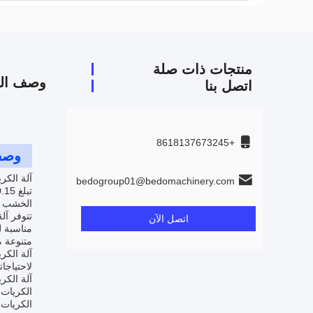
منتجات ذات صلة
وصف الم
اتصل بنا
+8618137673245
وصف
bedogroup01@bedomachinery.com
الخشب ف
تتوفر آل
اتصل الآن
مناسبة ل
متنوعة م
آلة الكر
لاحتياجا
آلة الكر
الكريات 
الكريات 