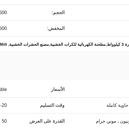
الحجم:
2500*1500*00
المخفض:
500
,
ت الخشبية
Mill
الأسعار
able
حاوية كاملة
وقت التسليم
15-20 يو
القدرة على العرض
50 مجموعة / مجموعات في الشهر