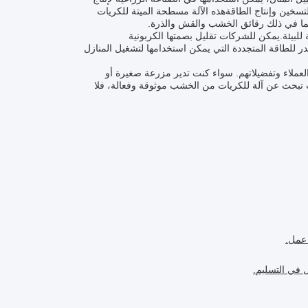
لتسخين وإنتاج الطاقةهذه الآلة مسطحة الميتة للكريات
بما في ذلك رقائق الخشب والقش والذرة.
لكريات الخشبية هي أنها صديقة للبيئة.يمكن للشركات تقليل بصمتها الكربونية
در للطاقة المتجددة التي يمكن استخدامها لتشغيل المنازل
 احتياجات العملاء وتفضيلاتهم. سواء كنت تدير مزرعة صغيرة أو
نت تبحث عن آلة للكريات من الخشب موثوقة وفعالة، فلا
 في التسليم.