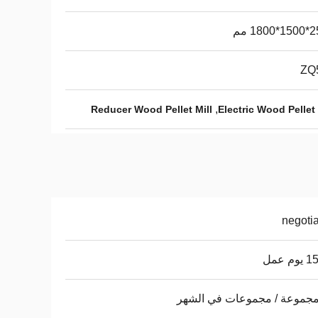
18 مم
ZQ
,
Reducer Wood Pellet Mill
Electric Wood Pellet 
negoti
م عمل