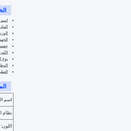
الخ
اسم ا
الماد
الوزن: 5000
الجهد: 380 
خفض: 00
اللو
نوع ا
الوظي
التطب
الم
اسم ال
نظام ا
اللون: