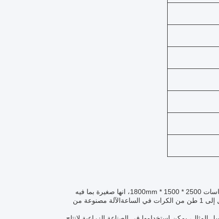
واحدة من أفضل ميزات آلة BEDO BD-KL560 للكريات الخشبية هي حجمها المدمج. قياسات 2500 * 1500 * 1800mm، انها صغيرة بما فيه
الكفاية لتناسب في معظم ورش العمل،ومع ذلك فهي قوية بما فيه الكفاية لإنتاج ما يصل إلى 1 طن من الكرات في الساعةالآلة مصنوعة من
 على سبيل المثال، يمكن استخدامها في الصناعة الزراعية لإنتاج