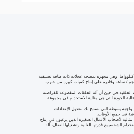
ة الكريات الخشبية هي جهاز قوي يعمل بجهد 380 فولت ولديه طاقة تصنيفية تبلغ 132 كيلوواط. وهي مجهزة بمضخة عجلات ذات طاقة تصنيفية
0.15 كيلوواط ،التأكد من أنها تعمل بأقصى كفاءةهذه الآلة لديها قدرة 1500-2000 كجم / ساعة وقادرة على إنتاج كميات كبيرة من حبوب
ت الحلقية.في حين أن آلة الحلقات المقطوعة للقراصنة
 عالية الجودة التي هي مثالية للاستخدام في مجموعة
 واجهة بسيطة التي تسمح لك لتعديل الإعدادات
قية في جميع الأوقات.
مثالية لأصحاب الأعمال الصغيرة الذين يرغبون في إنتاج
دام الشخصيمع قدرتها العالية وتشغيلها الفعال، آلة