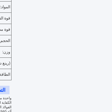
المواد:
قوة ا
قوة مض
الحجم:
وزن:
(رينغ د
الطاقة
الت
الفولاذ المقاوم