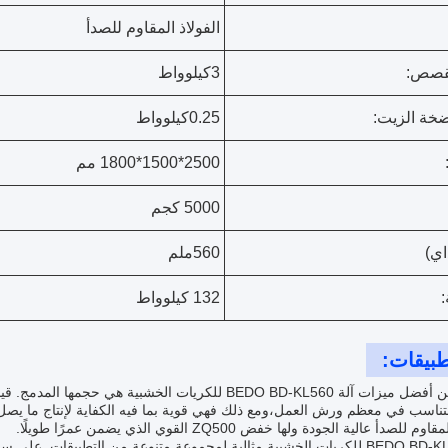
الفولاذ المقاوم للصدأ
لقصص:
3كيلوواط
خة الزيت:
0.25كيلوواط
2500*1500*1800 مم
5000 كجم
اي)
560ملم
:
132 كيلوواط
طبيقات:
 للصدأ عالية الجودة ولها خفض ZQ500 القوي الذي يضمن عمرًا طويلًا.
آلة BEDO BD-KL560 للكريات الخشبية مثالية لمجموعة متنوعة من التطبيقات.