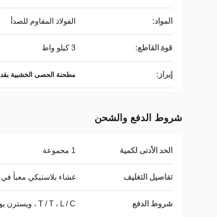
المواد:
الفولاذ المقاوم للصدأ
قوة القاطع:
3 كيلو واط
إبراز:
مطحنة الحصى الخشبية بقدرة 3 كيلوواط,مطحنة الكهربائية للكرات الخشبية,مصنع الحشرا
شروط الدفع والشحن
الحد الأدنى لكمية
1 مجموعة
تفاصيل التغليف
غشاء بلاستيكي معبأ في 
شروط الدفع
T / T ، L / C ، ويسترن يونيون ، موني جرام