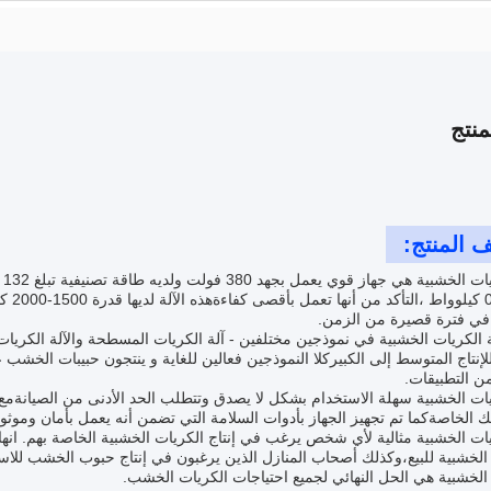
نتج
 المنتج:
آل
تبلغ 
ي فترة قصيرة من الزمن.
ة الكريات الخشبية في نموذجين مختلفين - آلة الكريات المسطحة والآلة الكريا
لإنتاج المتوسط إلى الكبيركلا النموذجين فعالين للغاية و ينتجون حبيبات الخشب
ن التطبيقات.
يات الخشبية سهلة الاستخدام بشكل لا يصدق وتتطلب الحد الأدنى من الصيانةمع
تك الخاصةكما تم تجهيز الجهاز بأدوات السلامة التي تضمن أنه يعمل بأمان وموثو
يات الخشبية مثالية لأي شخص يرغب في إنتاج الكريات الخشبية الخاصة بهم. انها 
الخشبية للبيع،وكذلك أصحاب المنازل الذين يرغبون في إنتاج حبوب الخشب للاستخ
الخشبية هي الحل النهائي لجميع احتياجات الكريات الخشب.