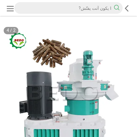
4
/
2