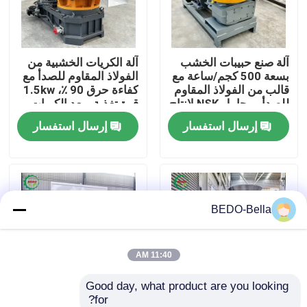
جولة في المعمل
آلة صنع حبيبات الخشب
آلة الكريات الخشبية من
بسعة 500 كجم/ساعة مع
الفولاذ المقاوم للصدأ مع
رقابة جودة
قالب من الفولاذ المقاوم
كفاءة حرق 90 ٪، 1.5kw
للصدأ ومحامل NSK لإنتاج
قوة تغذية وبعد الكريات
حبيبات عالية الكفاءة
6-10mm لإنتاج الكريات
إرسال استفسار
إرسال استفسار
اتصل بنا
عالية الجودة
أخبار
BEDO-Bella
آلة تقطيع الخشب
آلة كسارة الخشب
11:40 AM
Good day, what product are you looking 
آلة خشبية
for?
آلة صنع حبيبات الخشب
1500*1000*1400mm