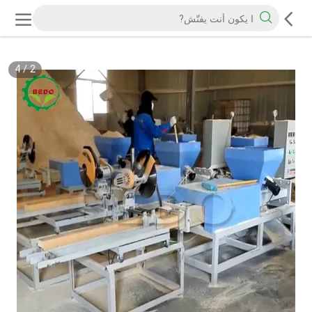
4
/
2