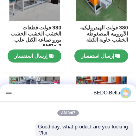
جولة في المعمل
380 فولت الهيدروليكية
380 فولت قطعات
الأوروبية المضغوطة
الخشب الخشب الخشب
رقابة جودة
الخشب حاوية الكتلة
يورو صناعة الكتل علب
3-5MPa
إرسال استفسار
إرسال استفسار
اتصل بنا
أخبار
BEDO-Bella
آلة تقطيع الخشب
آلة كسارة الخشب
3:07 AM
Good day, what product are you looking 
آلة خشبية
for?
آلة تصنيع بلوك نشارة
آلة صنع كتل نشارة