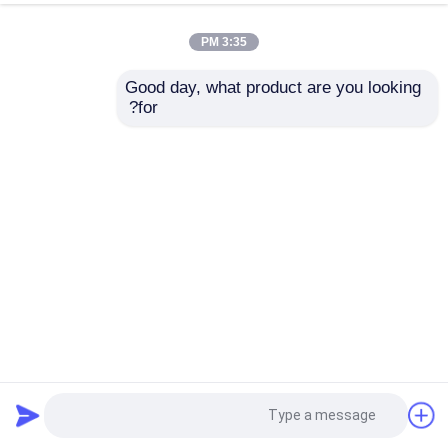
3:35 PM
Good day, what product are you looking 
for?
1500 كيلوغرام من غبار الخشب المضغوط آلة صنع كتلة علب
الخشب الآلية 3-5MPa
ماكينة تصنيع بلوك نشارة الخشب
2026-03-10