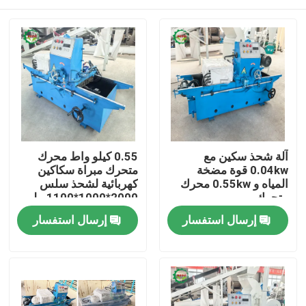
آلة شحذ سكين مع
0.55 كيلو واط محرك
0.04kw قوة مضخة
متحرك مبراة سكاكين
المياه و 0.55kw محرك
كهربائية لشحذ سلس
متحرك
2000*1000*1100 ملم
المنزل
إرسال استفسار
إرسال استفسار
المنتجات
معلومات عنا