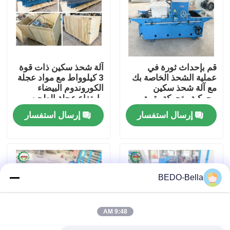
جولة في المعمل
رقابة جودة
قم بإحداث ثورة في
آلة شحذ سكين ذات قوة
عملية الشحذ الخاصة بك
3 كيلوواط مع مواد عجلة
مع آلة شحذ سكين
الكوروندوم البيضاء
اتصل بنا
محركية متحركة بقوة
وارتفاع عجلة الطحن
0.55 كيلوواط ومفتاح
125 مم
إرسال استفسار
إرسال استفسار
السلامة
أخبار
آلة تقطيع الخشب
BEDO-Bella
آلة كسارة الخشب
9:48 AM
آلة خشبية