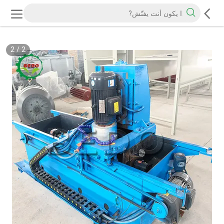
2
/
2