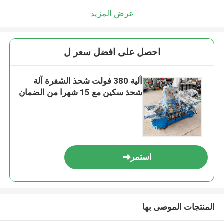
عرض المزيد
احصل على افضل سعر ل
آلية 380 فولت شحذ الشفرة آلة
شحذ سكين مع 15 شهرا من الضمان
استمر
المنتجات الموصى بها