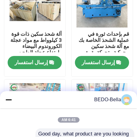
جولة في المعمل
قم بإحداث ثورة في
آلة شحذ سكين ذات قوة
رقابة جودة
عملية الشحذ الخاصة بك
3 كيلوواط مع مواد عجلة
مع آلة شحذ سكين
الكوروندوم البيضاء
محركية متحركة بقوة
وارتفاع عجلة الطحن
اتصل بنا
0.55 كيلوواط ومفتاح
125 مم
إرسال استفسار
إرسال استفسار
السلامة
أخبار
آلة تقطيع الخشب
BEDO-Bella
آلة كسارة الخشب
6:41 AM
آلة خشبية
Good day, what product are you looking 