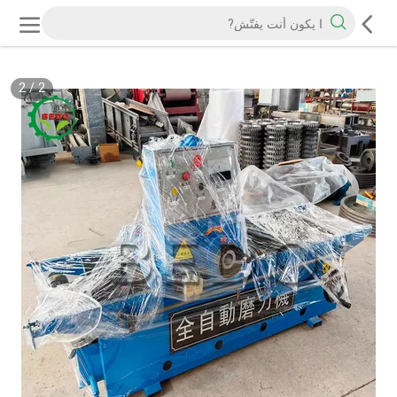
2
/
2