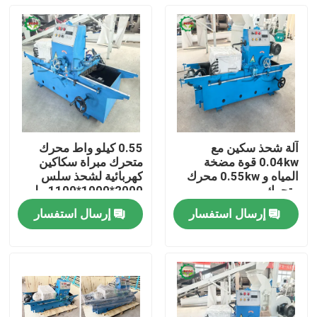
آلة شحذ سكين مع
0.55 كيلو واط محرك
0.04kw قوة مضخة
متحرك مبراة سكاكين
المياه و 0.55kw محرك
كهربائية لشحذ سلس
متحرك
2000*1000*1100 ملم
إرسال استفسار
إرسال استفسار
المنزل
المنتجات
معلومات عنا