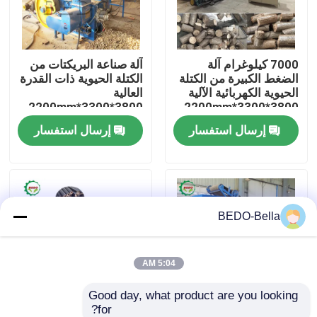
جولة في المعمل
7000 كيلوغرام آلة
آلة صناعة البريكتات من
الضغط الكبيرة من الكتلة
الكتلة الحيوية ذات القدرة
رقابة جودة
الحيوية الكهربائية الآلية
العالية
3800*3300*2200mm
3800*3300*2200mm
إرسال استفسار
إرسال استفسار
اتصل بنا
أخبار
BEDO-Bella
آلة تقطيع الخشب
آلة كسارة الخشب
5:04 AM
Good day, what product are you looking 
آلة خشبية
for?
آلة البريكيت الصناعية من
15 كيلوواط محرك