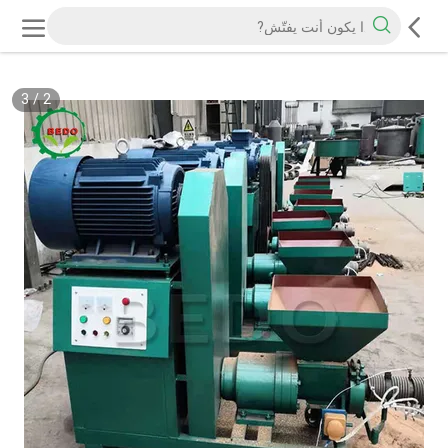
3
/
2