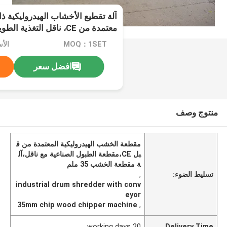
معتمدة من CE، ناقل التغذي
الصناعية
MOQ：1SET
الأسعا
افضل سعر
منتوج وصف
مقطعة الخشب الهيدروليكية المعتمدة من ق
بل CE،مقطعة الطبول الصناعية مع ناقل،آل
ة مقطعة الخشب 35 ملم
تسليط الضوء:
,
industrial drum shredder with conv
eyor
35mm chip wood chipper machine
,
20 working days
Delivery Time