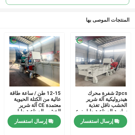
المنتجات الموصى بها
2pcs شفرة محرك
12-15 طن / ساعة طاقة
المنزل
هيدروليكية آلة شرير
عالية من الكتلة الحيوية
الخشب ناقل تغذية
معتمدة CE آلة شرير
سلسة الصناعية طبل نوع
الخشب الصناعية طبل
المنتجات
محطم
نوع المزلق
إرسال استفسار
إرسال استفسار
معلومات عنا