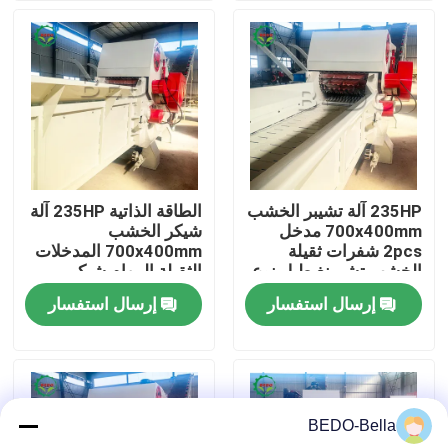
جولة في المعمل
رقابة جودة
اتصل بنا
235HP آلة تشيبر الخشب
الطاقة الذاتية 235HP آلة
700x400mm مدخل
شيكر الخشب
أخبار
2pcs شفرات ثقيلة
700x400mm المدخلات
الخشب تشيبينغ طبل نوع
الثقيلة المهام شيكر
الممزق الصناعي
الطبول الصناعي
إرسال استفسار
إرسال استفسار
آلة تقطيع الخشب
آلة كسارة الخشب
BEDO-Bella
آلة خشبية